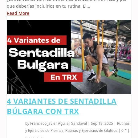
que deberías incluirlos en tu rutina El...
Read More
4 VARIANTES DE SENTADILLA
BÚLGARA CON TRX
by
Francisco Javier Aguilar Sandoval
|
Sep 19, 2025
|
Rutinas
y Ejercicios de Piernas
,
Rutinas y Ejercicios de Glúteos
|
0
|