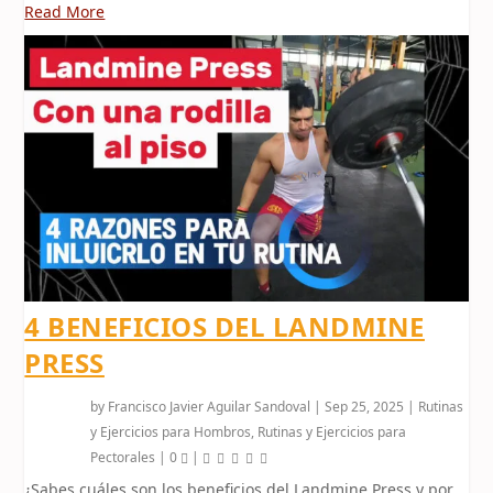
Read More
4 BENEFICIOS DEL LANDMINE
PRESS
by
Francisco Javier Aguilar Sandoval
|
Sep 25, 2025
|
Rutinas
y Ejercicios para Hombros
,
Rutinas y Ejercicios para
Pectorales
|
0
|
¿Sabes cuáles son los beneficios del Landmine Press y por