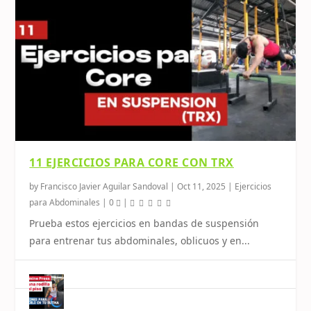
11 EJERCICIOS PARA CORE CON TRX
by
Francisco Javier Aguilar Sandoval
|
Oct 11, 2025
|
Ejercicios
para Abdominales
|
0
|
Prueba estos ejercicios en bandas de suspensión
para entrenar tus abdominales, oblicuos y en...