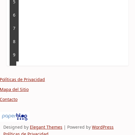
5
6
7
8
9
Políticas de Privacidad
Mapa del Sitio
Contacto
Designed by
Elegant Themes
| Powered by
WordPress
Políticas de Privacidad