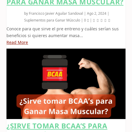
PARA GANAR MASA MUSCULAR?
by
Francisco Javier Aguilar Sandoval
|
Ago 2, 2024
|
Suplementos para Ganar Músculo
|
0
|
Conoce para que sirve el pre entreno y cuáles serían sus
beneficios si quieres aumentar masa...
Read More
¿SIRVE TOMAR BCAA’S PARA