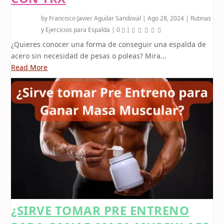
by
Francisco Javier Aguilar Sandoval
|
Ago 28, 2024
|
Rutinas
y Ejercicios para Espalda
|
0
|
¿Quieres conocer una forma de conseguir una espalda de
acero sin necesidad de pesas o poleas? Mira...
Read More
¿SIRVE TOMAR PRE ENTRENO