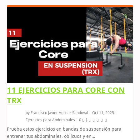
11 EJERCICIOS PARA CORE CON
TRX
by
Francisco Javier Aguilar Sandoval
|
Oct 11, 2025
|
Ejercicios para Abdominales
|
0
|
Prueba estos ejercicios en bandas de suspensión para
entrenar tus abdominales, oblicuos y en...