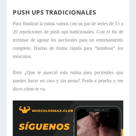
PUSH UPS TRADICIONALES
Para finalizar la rutina vamos con un par de series de 15 a
20 repeticiones de push ups tradicionales. Con el fin de
terminar de agotar los pectorales para un entrenamiento
completo. Hazlas de forma rápida para “bombear” los
músculos.
Bien ¿Que te pareció esta rutina para pectorales que
puedes hacer en casa y sin pesas? Ponla a prueba y me
dices cómo te va.