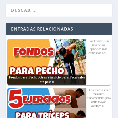
ENTRADAS RELACIONADAS
Los Fondos son
uno de los
ejercicios más
completos del…
Fondos para Pecho ¡Gran ejercicio para Pectorales
sin pesas!
Los tríceps son
músculos
fundamentales para
darle mayor
volumen a…