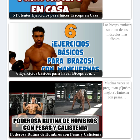
5 Potentes Ejercicios para hacer Tríceps en Casa
Los bíceps también
son uno de los
músculos más
fáciles…
6 Ejercicios básicos para hacer Bíceps con…
Muchas veces se
preguntan ¿Qué es
mejor? ¿Entrenar
con pesas…
Poderosa Rutina de Hombros con Pesas y Calistenia