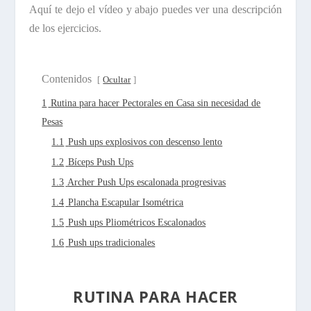
Aquí te dejo el vídeo y abajo puedes ver una descripción
de los ejercicios.
Contenidos
Ocultar
1
Rutina para hacer Pectorales en Casa sin necesidad de
Pesas
1.1
Push ups explosivos con descenso lento
1.2
Bíceps Push Ups
1.3
Archer Push Ups escalonada progresivas
1.4
Plancha Escapular Isométrica
1.5
Push ups Pliométricos Escalonados
1.6
Push ups tradicionales
RUTINA PARA HACER