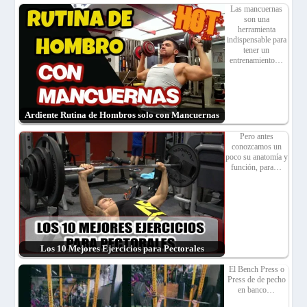
Las mancuernas
son una
herramienta
indispensable para
tener un
entrenamiento…
Ardiente Rutina de Hombros solo con Mancuernas
Pero antes
conozcamos un
poco su anatomía y
función, para…
Los 10 Mejores Ejercicios para Pectorales
El Bench Press o
Press de de pecho
en banco…